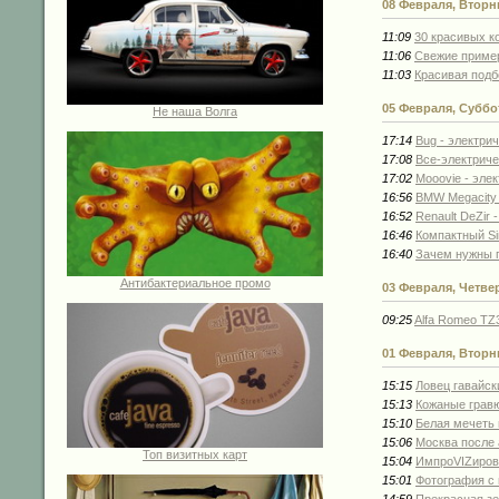
08 Февраля, Вторн
11:09
30 красивых к
11:06
Свежие пример
11:03
Красивая подб
05 Февраля, Суббо
Не наша Волга
17:14
Bug - электри
17:08
Все-электриче
17:02
Mooovie - эле
16:56
BMW Megacity 
16:52
Renault DeZir
16:46
Компактный Si
16:40
Зачем нужны 
Антибактериальное промо
03 Февраля, Четве
09:25
Alfa Romeo TZ
01 Февраля, Вторн
15:15
Ловец гавайск
15:13
Кожаные гравю
15:10
Белая мечеть 
15:06
Москва после
Топ визитных карт
15:04
ИмпроVIZиров
15:01
Фотография с