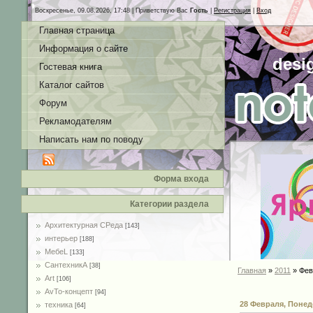
Воскресенье, 09.08.2026, 17:48 |
Приветствую Вас
Гость
|
Регистрация
|
Вход
Главная страница
Информация о сайте
desi
Гостевая книга
Каталог сайтов
Форум
Рекламодателям
Написать нам по поводу
Форма входа
Категории раздела
Архитектурная СРеда
[143]
интерьер
[188]
MебеL
[133]
СантехникА
[38]
Главная
»
2011
»
Фев
Art
[106]
AvTo-концепт
[94]
28 Февраля, Поне
техника
[64]