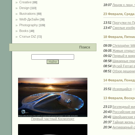
Creative
[68]
18:07
Лицом к лицу
Design
[110]
Illustrations
23 Февраля, Среда
[69]
WeB-ДиЗайн
[38]
13:51
Прогулки по П
Photography
[109]
13:47
Смелые изобре
Books
[48]
Статьи DiZ
18 Февраля, Пятни
[72]
09:09
Christopher Wil
Поиск
09:05
Живые открытк
09:02
Первый в мире
08:58
Шикарные прин
08:54
Музей Ferrari
08:51
Обзор решени
14 Февраля, Поне
15:51
Искрящийся
(0
13 Февраля, Воскр
23:13
Безлюдный мир
20:43
Российские юв
20:41
Швейцарские в
Первый частный Космопорт
20:37
Тайная жизнь 
20:34
Антикварный с