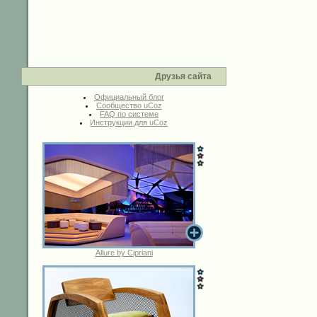
Друзья сайта
Официальный блог
Сообщество uCoz
FAQ по системе
Инструкции для uCoz
Allure by Cipriani