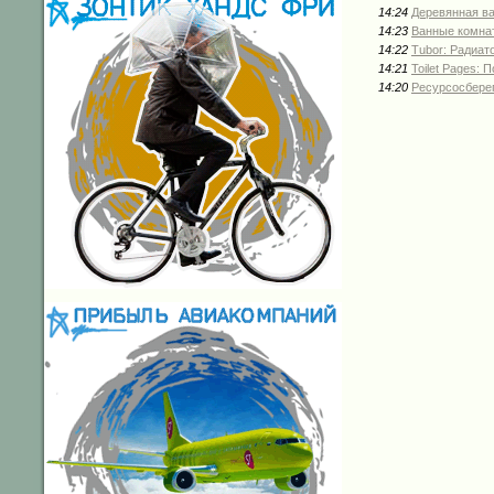
14:24
Деревянная в
14:23
Ванные комнат
14:22
Tubor: Радиат
14:21
Toilet Pages: 
14:20
Ресурсосбере