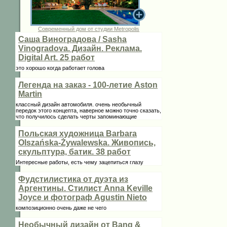
Современный дом от студии Metropolis
Саша Виноградова / Sasha
Vinogradova. Дизайн. Реклама.
Digital Art. 25 работ
это хорошо когда работает голова
Легенда на заказ - 100-летие Aston
Martin
классный дизайн автомобиля. очень необычный
передок этого концепта, наверное можно точно сказать,
что получилось сделать черты запоминающие
Польская художница Barbara
Olszańska-Żywalewska. Живопись,
скульптура, батик. 38 работ
Интересные работы, есть чему зацепиться глазу
Фудстилистика от дуэта из
Аргентины. Стилист Anna Keville
Joycе и фотограф Agustin Nieto
композиционно очень даже не чего
Необычный дизайн от Bang &