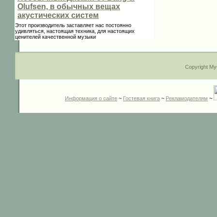
Olufsen, в обычных вещах
акустических систем
Этот производитель заставляет нас постоянно
удивляться, настоящая техника, для настоящих
ценителей качественной музыки
Copyright My
Информация о сайте
~
Гостевая книга
~
Рекламодателям
~