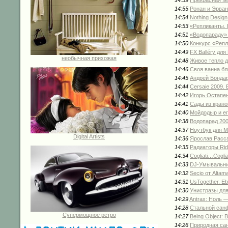
14:59
Прекрасная зе
14:55
Ронан и Эрван
14:54
Nothing Desig
14:53
«Репликанты. 
14:51
«Водопараду» 
14:50
Конкурс «Репл
14:49
FX Balléry дл
необычная прихожая
14:48
Живое тепло 
14:46
Своя ванна бл
14:45
Андрей Бондаре
14:44
Cersaie 2009. 
14:42
Игорь Остапен
14:41
Сады из крано
14:40
Мойдодыр и ег
14:38
Водопарад 20
14:37
Ноутбук для 
Digital Artists
14:36
Ярослав Расса
14:35
Радиаторы Rid
14:34
Cogliati…Cogli
14:33
DJ-Умывальни
14:32
Secjo от Alta
14:31
UsTogether. Eb
14:30
Унистразы для
14:29
Antrax: Ноль 
14:28
Стальной сан
Супермощное ретро
14:27
Being Object:
14:26
Природная сан