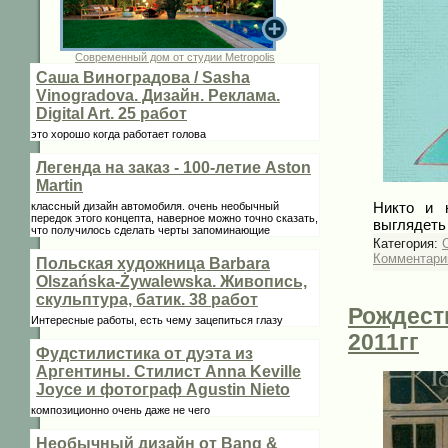
Современный дом от студии Metropolis
Саша Виноградова / Sasha
Vinogradova. Дизайн. Реклама.
Digital Art. 25 работ
это хорошо когда работает голова
Легенда на заказ - 100-летие Aston
Martin
Никто и 
классный дизайн автомобиля. очень необычный
передок этого концепта, наверное можно точно сказать,
выглядеть
что получилось сделать черты запоминающие
Категория:
C
Комментарии
Польская художница Barbara
Olszańska-Żywalewska. Живопись,
скульптура, батик. 38 работ
Рождеств
Интересные работы, есть чему зацепиться глазу
2011гг
Фудстилистика от дуэта из
Аргентины. Стилист Anna Keville
Joycе и фотограф Agustin Nieto
композиционно очень даже не чего
Необычный дизайн от Bang &