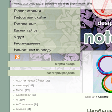
Пятница, 07.08.2026, 20:22 |
Приветствую Вас
Гость
|
Регистрация
|
Вход
Главная страница
Информация о сайте
desi
Гостевая книга
Каталог сайтов
Форум
Рекламодателям
Написать нам по поводу
Форма входа
Категории раздела
Архитектурная СРеда
[143]
интерьер
[188]
MебеL
[133]
СантехникА
[38]
Главная
»
Creative
Art
[106]
AvTo-концепт
[94]
техника
[64]
Необычн