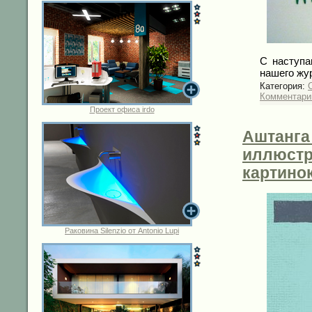
С наступа
нашего жу
Категория:
C
Комментарии
Проект офиса irdo
Аштанга
иллюстра
картино
Раковина Silenzio от Antonio Lupi