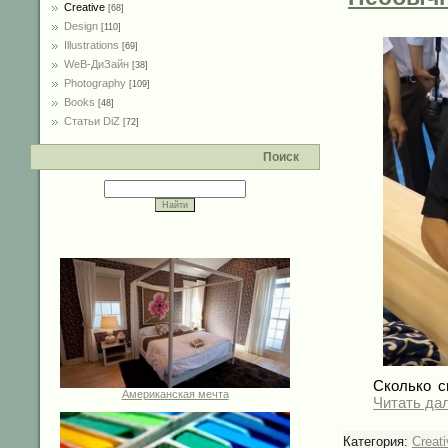
Creative
[68]
Design
[110]
Illustrations
[69]
WeB-ДиЗайн
[38]
Photography
[109]
Books
[48]
Статьи DiZ
[72]
Поиск
Сколько с
Американская мечта
Читать да
Категория:
Creati