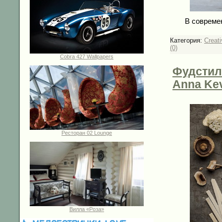
В совреме
Категория:
Creati
(0)
Cobra 427 Wallpapers
Фудстили
Anna Kev
Ресторан 02 Lounge
Вилла «Роза»