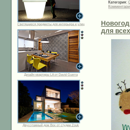
Категория:
C
Комментарии
Новогод
Светящиеся предметы для интерьера и улиц
для всех
Дизайн квартиры LA от David Guerra
Двухэтажный дом Box от студии Zouk