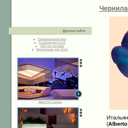
Чернила
Друзья сайта
Официальный блог
Сообщество uCoz
FAQ по системе
Инструкции для uCoz
Allure by Cipriani
Италья
(
Albert