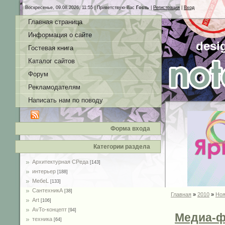
Воскресенье, 09.08.2026, 11:55 |
Приветствую Вас
Гость
|
Регистрация
|
Вход
Главная страница
Информация о сайте
desi
Гостевая книга
Каталог сайтов
Форум
Рекламодателям
Написать нам по поводу
Форма входа
Категории раздела
Архитектурная СРеда
[143]
интерьер
[188]
MебеL
[133]
СантехникА
[38]
Главная
»
2010
»
Ноя
Art
[106]
AvTo-концепт
[94]
Медиа-ф
техника
[64]