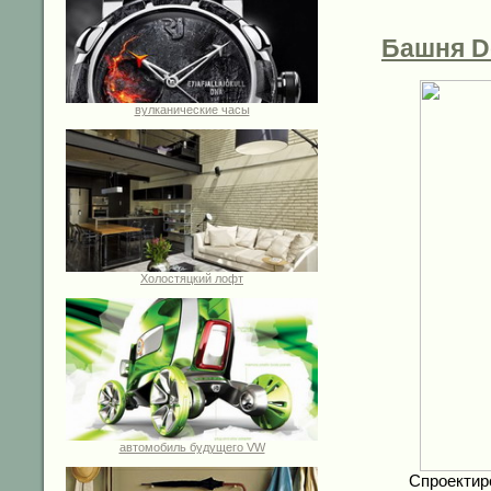
Башня Do
вулканические часы
Холостяцкий лофт
автомобиль будущего VW
Спроекти