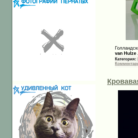
Голландс
van Hulze
Категория:
Комментари
Кровава