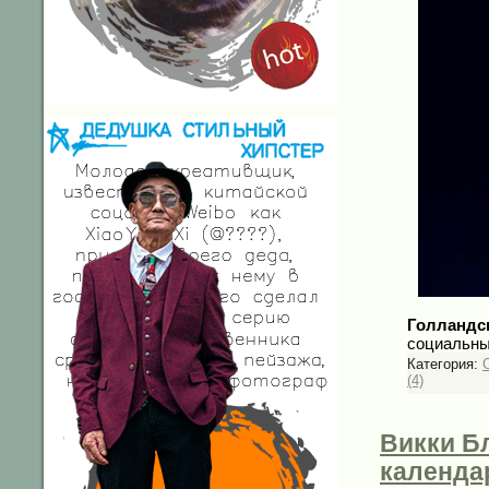
Голландс
социальны
Категория:
C
(4)
Викки Бл
календа