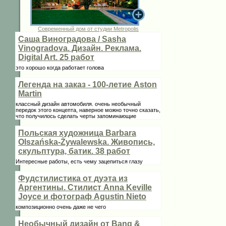
Современный дом от студии Metropolis
Саша Виноградова / Sasha
Vinogradova. Дизайн. Реклама.
Digital Art. 25 работ
это хорошо когда работает голова
Легенда на заказ - 100-летие Aston
Martin
классный дизайн автомобиля. очень необычный
передок этого концепта, наверное можно точно сказать,
что получилось сделать черты запоминающие
Польская художница Barbara
Olszańska-Żywalewska. Живопись,
скульптура, батик. 38 работ
Интересные работы, есть чему зацепиться глазу
Фудстилистика от дуэта из
Аргентины. Стилист Anna Keville
Joycе и фотограф Agustin Nieto
композиционно очень даже не чего
Необычный дизайн от Bang &