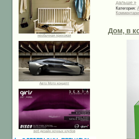
дальше »
Категория:
Комментарии
Дом, в к
необычная прихожая
Авто Мото концепт
веб дизайн ночных клубов