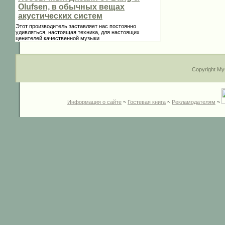
Olufsen, в обычных вещах
акустических систем
Этот производитель заставляет нас постоянно
удивляться, настоящая техника, для настоящих
ценителей качественной музыки
Copyright My
Информация о сайте
~
Гостевая книга
~
Рекламодателям
~