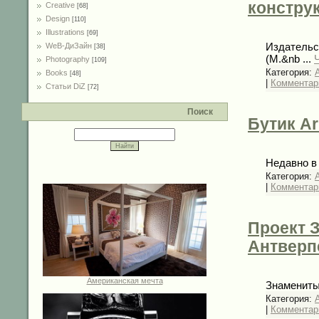
констру
Creative
[68]
Design
[110]
Illustrations
[69]
Издательс
WeB-ДиЗайн
[38]
(M.&nb
...
Photography
[109]
Категория:
Books
[48]
|
Комментари
Статьи DiZ
[72]
Поиск
Бутик A
Недавно в
Категория:
|
Комментари
Проект З
Антверп
Американская мечта
Знамениты
Категория:
|
Комментари