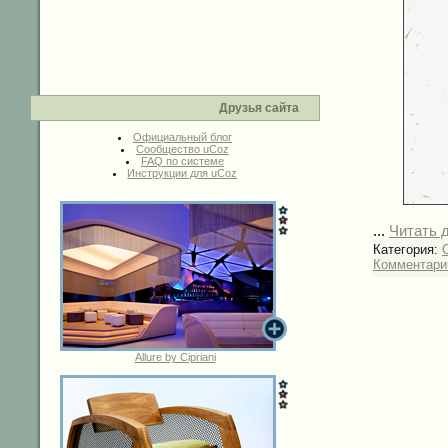
Друзья сайта
Официальный блог
Сообщество uCoz
FAQ по системе
Инструкции для uCoz
...
Читать 
Категория:
Комментарии
Allure by Cipriani