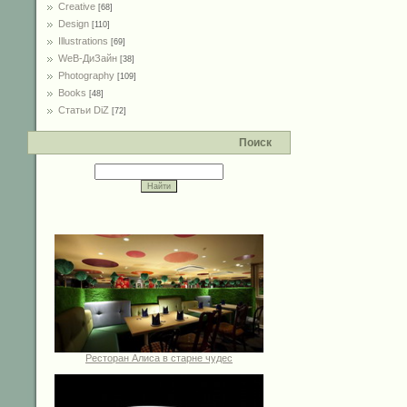
Creative
[68]
Design
[110]
Illustrations
[69]
WeB-ДиЗайн
[38]
Photography
[109]
Books
[48]
Статьи DiZ
[72]
Поиск
Ресторан Алиса в старне чудес