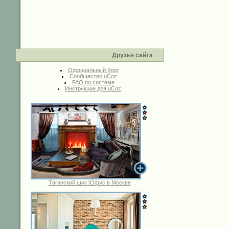
Друзья сайта
Официальный блог
Сообщество uCoz
FAQ по системе
Инструкции для uCoz
Таганский шик \Офис в Москве