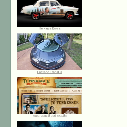
Не наша Волга
Fastlane TransFX
креативный веб дизайн