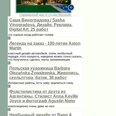
Современный дом от студии Metropolis
Саша Виноградова / Sasha
Vinogradova. Дизайн. Реклама.
Digital Art. 25 работ
это хорошо когда работает голова
Легенда на заказ - 100-летие Aston
Martin
классный дизайн автомобиля. очень необычный
передок этого концепта, наверное можно точно сказать,
что получилось сделать черты запоминающие
Польская художница Barbara
Olszańska-Żywalewska. Живопись,
скульптура, батик. 38 работ
Интересные работы, есть чему зацепиться глазу
Фудстилистика от дуэта из
Аргентины. Стилист Anna Keville
Joycе и фотограф Agustin Nieto
композиционно очень даже не чего
Необычный дизайн от Bang &