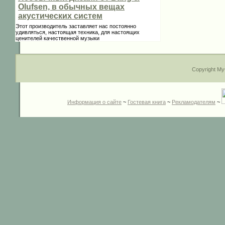
Olufsen, в обычных вещах
акустических систем
Этот производитель заставляет нас постоянно
удивляться, настоящая техника, для настоящих
ценителей качественной музыки
Copyright My
Информация о сайте
~
Гостевая книга
~
Рекламодателям
~