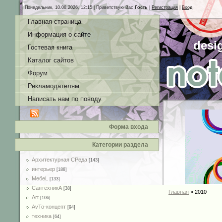
Понедельник, 10.08.2026, 12:15 |
Приветствую Вас
Гость
|
Регистрация
|
Вход
Главная страница
Информация о сайте
desi
Гостевая книга
Каталог сайтов
Форум
Рекламодателям
Написать нам по поводу
Форма входа
Категории раздела
Архитектурная СРеда
[143]
интерьер
[188]
MебеL
[133]
СантехникА
[38]
Главная
»
2010
Art
[106]
AvTo-концепт
[94]
техника
[64]