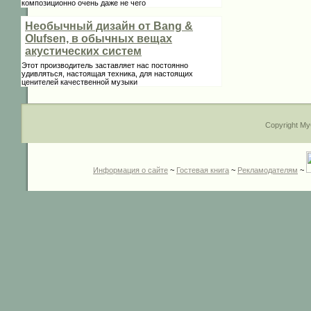
композиционно очень даже не чего
Необычный дизайн от Bang &
Olufsen, в обычных вещах
акустических систем
Этот производитель заставляет нас постоянно
удивляться, настоящая техника, для настоящих
ценителей качественной музыки
Copyright My
Информация о сайте
~
Гостевая книга
~
Рекламодателям
~