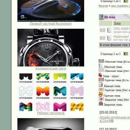
1
Страница
1
из
1
Форум
»
про графику \
3D max
Тема
Первый частный Космопорт
ПРО ЮВЕ
прорисовка 
Новичкам! 
всё про три 
В этом форуме тем:
1
Страница
1
из
1
Обычная тема (Есть
Обычная тема
вулканические часы
Обычная тема (Нет
Тема - опрос
Горячая тема (Есть
Важная тема
Горячая тема (Нет 
Горячая тема
Закрытая тема (Нет
Закрытая тема
[23.02.2012]
Рейтинг логотипов
Дизайн интерьера до
& Ong
(
4
)
[17.10.2011]