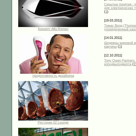
Скрытые понятия - 
для электрических 
(
1
)
[19.03.2011]
Томас Волд (Thomas
Концепт Alfa Romeo
упорядоченный хао
[14.01.2011]
Шедевры мировой ж
картины
(
1
)
[12.10.2011]
Tony Owen Partners 
изподвыподверта
(
1
продуктивность дизайнера
Ресторан 02 Lounge