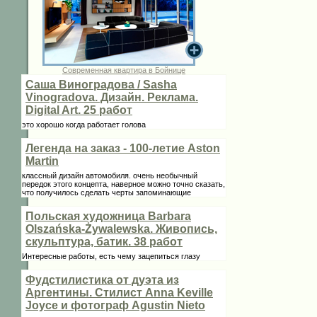
Современная квартира в Бойнице
Саша Виноградова / Sasha
Vinogradova. Дизайн. Реклама.
Digital Art. 25 работ
это хорошо когда работает голова
Легенда на заказ - 100-летие Aston
Martin
классный дизайн автомобиля. очень необычный
передок этого концепта, наверное можно точно сказать,
что получилось сделать черты запоминающие
Польская художница Barbara
Olszańska-Żywalewska. Живопись,
скульптура, батик. 38 работ
Интересные работы, есть чему зацепиться глазу
Фудстилистика от дуэта из
Аргентины. Стилист Anna Keville
Joycе и фотограф Agustin Nieto