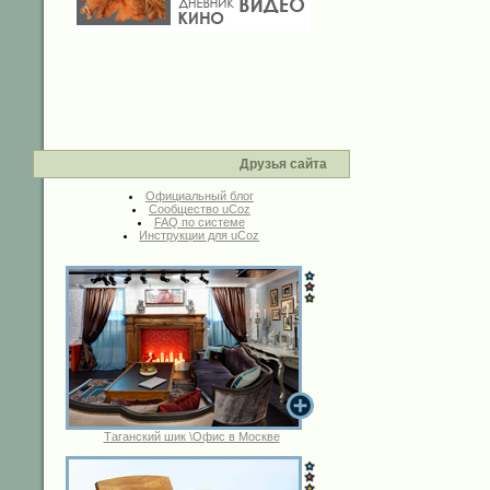
Друзья сайта
Официальный блог
Сообщество uCoz
FAQ по системе
Инструкции для uCoz
Таганский шик \Офис в Москве