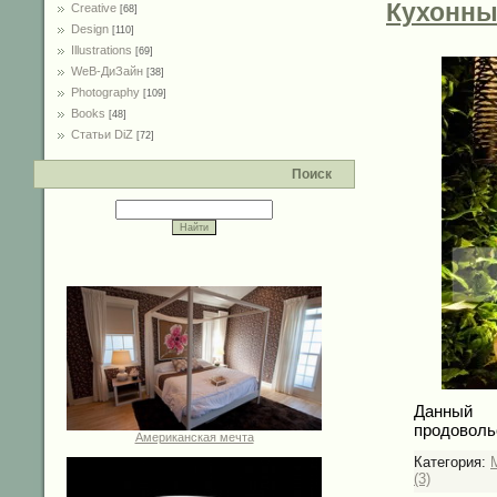
Кухонны
Creative
[68]
Design
[110]
Illustrations
[69]
WeB-ДиЗайн
[38]
Photography
[109]
Books
[48]
Статьи DiZ
[72]
Поиск
Данный 
продоволь
Американская мечта
Категория:
(3)