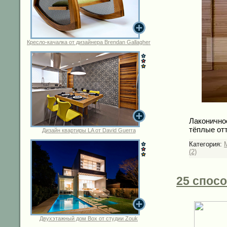
Кресло-качалка от дизайнера Brendan Gallagher
Лаконично
тёплые от
Дизайн квартиры LA от David Guerra
Категория:
(2)
25 спос
Двухэтажный дом Box от студии Zouk