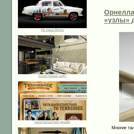
Орнелла
«узлы» 
Не наша Волга
Холостяцкий лофт
креативный веб дизайн
Многие та