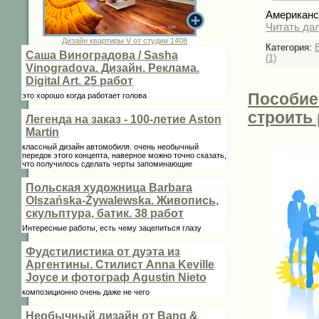
Американс
Читать да
Дизайн квартиры V от студии 1408
Категория:
Саша Виноградова / Sasha
(1)
Vinogradova. Дизайн. Реклама.
Digital Art. 25 работ
Пособие 
это хорошо когда работает голова
строить 
Легенда на заказ - 100-летие Aston
Martin
классный дизайн автомобиля. очень необычный
передок этого концепта, наверное можно точно сказать,
что получилось сделать черты запоминающие
Польская художница Barbara
Olszańska-Żywalewska. Живопись,
скульптура, батик. 38 работ
Интересные работы, есть чему зацепиться глазу
Фудстилистика от дуэта из
Аргентины. Стилист Anna Keville
Joycе и фотограф Agustin Nieto
композиционно очень даже не чего
Необычный дизайн от Bang &