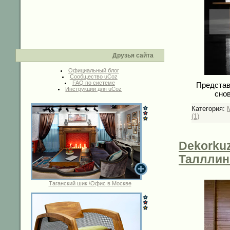
Друзья сайта
Официальный блог
Сообщество uCoz
FAQ по системе
Представ
Инструкции для uCoz
снов
Категория:
(1)
Dekorkuz
Таллли
Таганский шик \Офис в Москве