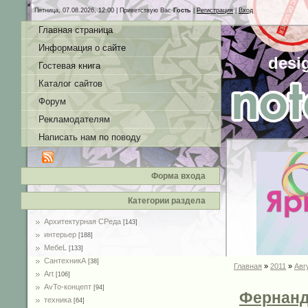
Пятница, 07.08.2026, 12:00 |
Приветствую Вас
Гость
|
Регистрация
|
Вход
Главная страница
Информация о сайте
desi
Гостевая книга
Каталог сайтов
Форум
Рекламодателям
Написать нам по поводу
Форма входа
Категории раздела
Архитектурная СРеда
[143]
интерьер
[188]
MебеL
[133]
СантехникА
[38]
Главная
»
2011
»
Авг
Art
[106]
AvTo-концепт
[94]
Фернанда
техника
[64]