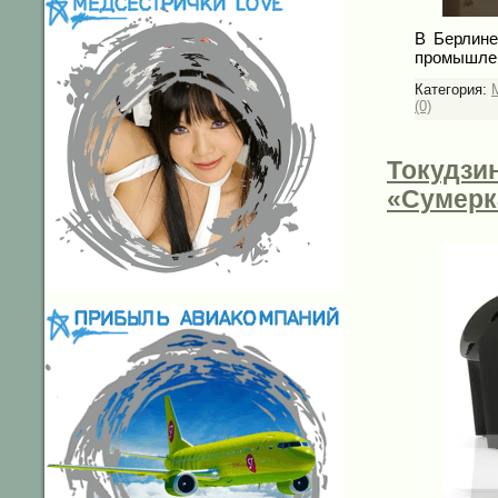
В Берлин
промышлен
Категория:
(0)
Токудзин
«Сумерк