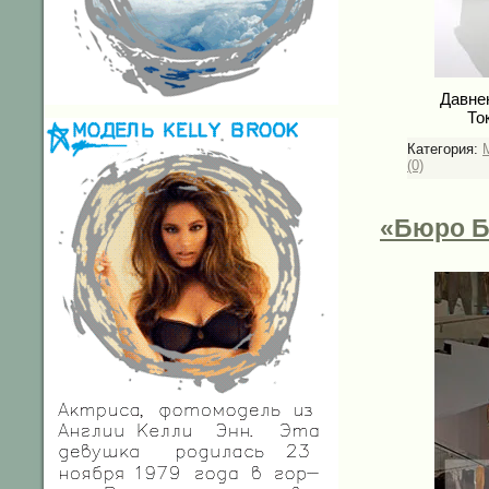
Давнен
То
Категория:
(0)
«Бюро Б