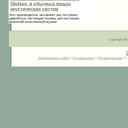
Olufsen, в обычных вещах
акустических систем
Этот производитель заставляет нас постоянно
удивляться, настоящая техника, для настоящих
ценителей качественной музыки
Copyright My
Информация о сайте
~
Гостевая книга
~
Рекламодателям
~