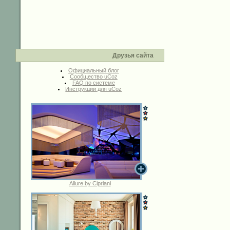
Друзья сайта
Официальный блог
Сообщество uCoz
FAQ по системе
Инструкции для uCoz
Allure by Cipriani