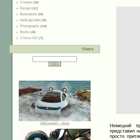
Creative
[68]
Design
[110]
Illustrations
[69]
WeB-ДиЗайн
[38]
Photography
[109]
Books
[48]
Статьи DiZ
[72]
Поиск
Volkswagen – Aqua
Немецкий пр
представил н
просто прит