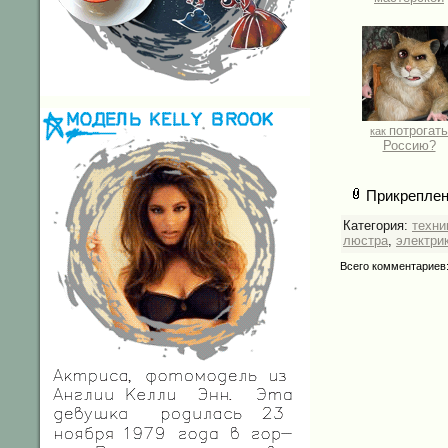
потрогать
как
Россию?
Прикреплен
Категория:
техни
люстра
,
электри
Всего комментариев