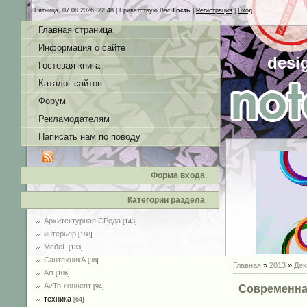
Пятница, 07.08.2026, 22:48 |
Приветствую Вас
Гость
|
Регистрация
|
Вход
Главная страница
Информация о сайте
desi
Гостевая книга
Каталог сайтов
Форум
Рекламодателям
Написать нам по поводу
Форма входа
Категории раздела
Архитектурная СРеда
[143]
интерьер
[188]
MебеL
[133]
СантехникА
[38]
Главная
»
2013
»
Дек
Art
[106]
AvTo-концепт
Современная
[94]
техника
[64]