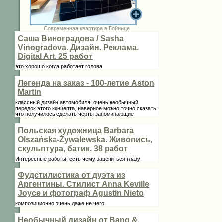
Современная квартира в Бойнице
Саша Виноградова / Sasha
Vinogradova. Дизайн. Реклама.
Digital Art. 25 работ
это хорошо когда работает голова
Легенда на заказ - 100-летие Aston
Martin
классный дизайн автомобиля. очень необычный
передок этого концепта, наверное можно точно сказать,
что получилось сделать черты запоминающие
Польская художница Barbara
Olszańska-Żywalewska. Живопись,
скульптура, батик. 38 работ
Интересные работы, есть чему зацепиться глазу
Фудстилистика от дуэта из
Аргентины. Стилист Anna Keville
Joycе и фотограф Agustin Nieto
композиционно очень даже не чего
Необычный дизайн от Bang &