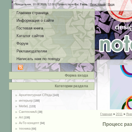
Понедельник, 10.08.2026, 12:00 |
Приветствую Вас
Гость
|
Регистрация
|
Вход
Главная страница
Информация о сайте
desi
Гостевая книга
Каталог сайтов
Форум
Рекламодателям
Написать нам по поводу
Форма входа
Категории раздела
Архитектурная СРеда
[143]
интерьер
[188]
MебеL
[133]
СантехникА
[38]
Главная
»
2011
»
Янв
Art
[106]
AvTo-концепт
Процесс ра
[94]
техника
[64]