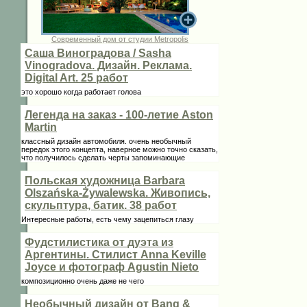
Современный дом от студии Metropolis
Саша Виноградова / Sasha
Vinogradova. Дизайн. Реклама.
Digital Art. 25 работ
это хорошо когда работает голова
Легенда на заказ - 100-летие Aston
Martin
классный дизайн автомобиля. очень необычный
передок этого концепта, наверное можно точно сказать,
что получилось сделать черты запоминающие
Польская художница Barbara
Olszańska-Żywalewska. Живопись,
скульптура, батик. 38 работ
Интересные работы, есть чему зацепиться глазу
Фудстилистика от дуэта из
Аргентины. Стилист Anna Keville
Joycе и фотограф Agustin Nieto
композиционно очень даже не чего
Необычный дизайн от Bang &