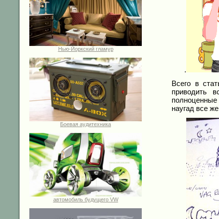
Нью-Йоркский гламур
.
Всего в ста
приводить в
полноценные 
наугад все же
Боевая аудитехника
автомобиль будущего VW