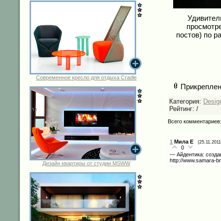
Удивител
просмотр
постов) по р
Современное кресло для отдыха Cradle
Прикреплен
Категория:
Desig
Рейтинг:
/
Всего комментариев
1
Мила Е
(25.11.2011
0
— Айдентика: созда
http://www.samara-br
Дизайн квартиры от студии MSWW