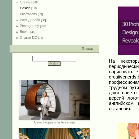
Creative
[68]
Design
[110]
Illustrations
[69]
WeB-ДиЗайн
[38]
Photography
[109]
Books
[48]
Статьи DiZ
[72]
Поиск
На некотор
периодическ
нарисовать 
creativene
профессиона
трудном пути
дают советы
версий лого
английском,
остановит.
Стул Габриэллы Асталош