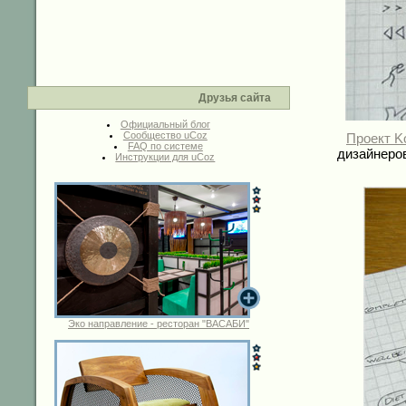
Друзья сайта
Официальный блог
Сообщество uCoz
Проект Ko
FAQ по системе
дизайнеро
Инструкции для uCoz
Эко направление - ресторан "ВАСАБИ"