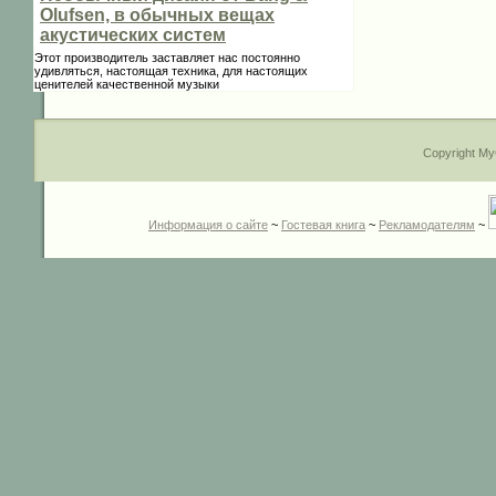
Olufsen, в обычных вещах
акустических систем
Этот производитель заставляет нас постоянно
удивляться, настоящая техника, для настоящих
ценителей качественной музыки
Copyright My
Информация о сайте
~
Гостевая книга
~
Рекламодателям
~