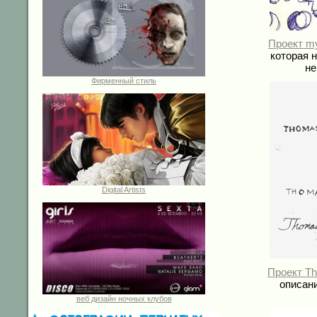
Проект my
которая 
не
Фирменный стиль
Digital Artists
Проект Th
описани
веб дизайн ночных клубов