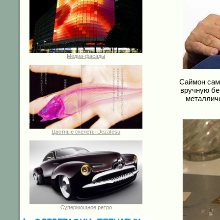
Медиа-фасады
Саймон сам
вручную бе
металличе
Цветные скелеты Dezafesu
Супермощное ретро