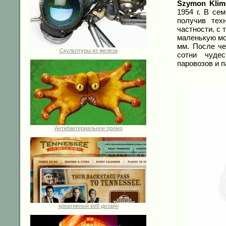
Szymon Klim
1954 г. В се
получив тех
частности, с 
маленькую мо
мм. После че
Скульптуры из железа
сотни чудес
паровозов и 
Антибактериальное промо
креативный веб дизайн