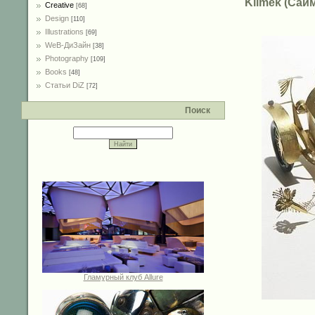
Klimek (Сай
Creative
[68]
Design
[110]
Illustrations
[69]
WeB-ДиЗайн
[38]
Photography
[109]
Books
[48]
Статьи DiZ
[72]
Поиск
Гламурный клуб Allure