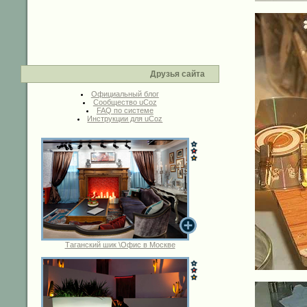
Друзья сайта
Официальный блог
Сообщество uCoz
FAQ по системе
Инструкции для uCoz
Таганский шик \Офис в Москве