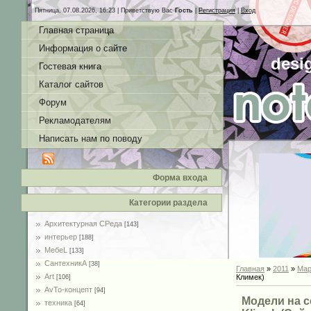
Пятница, 07.08.2026, 16:23 |
Приветствую Вас
Гость
|
Регистрация
|
Вход
Главная страница
Информация о сайте
desi
Гостевая книга
Каталог сайтов
Форум
Рекламодателям
Написать нам по поводу
Форма входа
Категории раздела
Архитектурная СРеда
[143]
интерьер
[188]
MебеL
[133]
СантехникА
[38]
Главная
»
2011
»
Мар
Art
Климек)
[106]
AvTo-концепт
[94]
Модели на с
техника
[64]