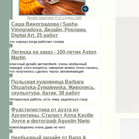
Дизайн квартиры V от студии 1408
Саша Виноградова / Sasha
Vinogradova. Дизайн. Реклама.
Digital Art. 25 работ
это хорошо когда работает голова
Легенда на заказ - 100-летие Aston
Martin
классный дизайн автомобиля. очень необычный
передок этого концепта, наверное можно точно сказать,
что получилось сделать черты запоминающие
Польская художница Barbara
Olszańska-Żywalewska. Живопись,
скульптура, батик. 38 работ
Интересные работы, есть чему зацепиться глазу
Фудстилистика от дуэта из
Аргентины. Стилист Anna Keville
Joycе и фотограф Agustin Nieto
композиционно очень даже не чего
Необычный дизайн от Bang &