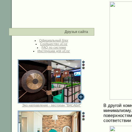
Друзья сайта
Официальный блог
Сообщество uCoz
FAQ по системе
Инструкции для uCoz
В другой ком
Эко направление - ресторан "ВАСАБИ"
минимализму.
поверхностя
соответствии