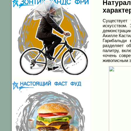
Натур
характе
Существует 
искусством.
демонстрации
Акилле Касти
Гарибальди 
разделяет о
палитру, вк
«очень совр
живописным 