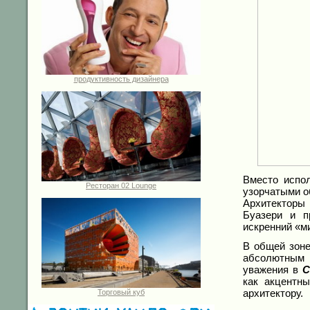
продуктивность дизайнера
Вместо испо
Ресторан 02 Lounge
узорчатыми о
Архитекторы
Буазери и п
искренний «м
В общей зоне
абсолютным 
уважения в
C
как акцентн
архитектору.
Торговый куб