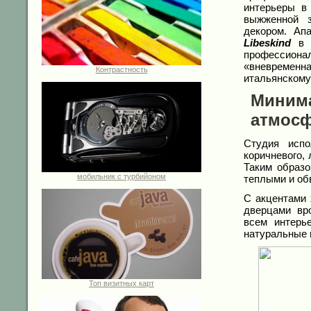
интерьеры в
выжженной 
декором. Ап
Libeskind
в М
профессио
«вневременн
Контрастность
итальянскому
Мини
атмосф
Студия испо
коричневого, 
Таким образо
мобильник с турбийоном
теплыми и об
С акцентами 
дверцами вр
всем интерь
натуральные 
Топ визитных карт