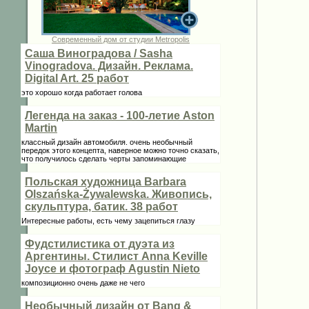
Современный дом от студии Metropolis
Саша Виноградова / Sasha
Vinogradova. Дизайн. Реклама.
Digital Art. 25 работ
это хорошо когда работает голова
Легенда на заказ - 100-летие Aston
Martin
классный дизайн автомобиля. очень необычный
передок этого концепта, наверное можно точно сказать,
что получилось сделать черты запоминающие
Польская художница Barbara
Olszańska-Żywalewska. Живопись,
скульптура, батик. 38 работ
Интересные работы, есть чему зацепиться глазу
Фудстилистика от дуэта из
Аргентины. Стилист Anna Keville
Joycе и фотограф Agustin Nieto
композиционно очень даже не чего
Необычный дизайн от Bang &