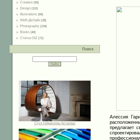
Creative
[68]
Design
[110]
Illustrations
[69]
WeB-ДиЗайн
[38]
Photography
[109]
Books
[48]
Статьи DiZ
[72]
Поиск
Алессия Гар
расположенн
Стул Габриэллы Асталош
предлагает с
спроектиро
профессион