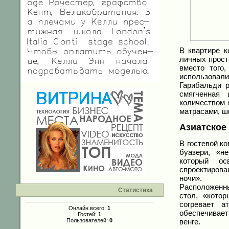
В квартире к
личных прост
вместо того
использовали
Гарибальди р
смягченная
количеством 
матрасами, шк
Азиатское
В гостевой к
буазери, «н
который ос
спроектирова
ночи».
Расположенны
Статистика
стол, «котор
согревает а
Онлайн всего:
1
обеспечивае
Гостей:
1
Пользователей:
0
венге.