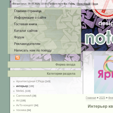
Воскресенье, 09.08.2026, 10:06 |
Приветствую Вас
Гость
|
Регистрация
|
Вход
Главная страница
Информация о сайте
desi
Гостевая книга
Каталог сайтов
Форум
Рекламодателям
Написать нам по поводу
Форма входа
Категории раздела
Архитектурная СРеда
[143]
интерьер
[188]
MебеL
[133]
СантехникА
[38]
Главная
»
2025
»
Фев
Art
[106]
AvTo-концепт
Интерьер кв
[94]
техника
[64]