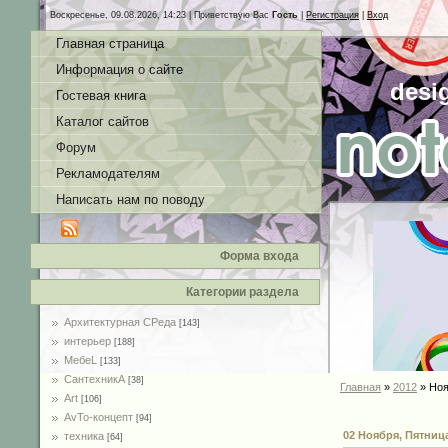
Воскресенье, 09.08.2026, 14:23 |
Приветствую Вас
Гость
|
Регистрация
|
Вход
Главная страница
Информация о сайте
desi
Гостевая книга
Каталог сайтов
Форум
Рекламодателям
Написать нам по поводу
Форма входа
Категории раздела
Архитектурная СРеда
[143]
интерьер
[188]
MебеL
[133]
СантехникА
[38]
Главная
»
2012
»
Ноя
Art
[106]
AvTo-концепт
[94]
02 Ноября, Пятниц
техника
[64]