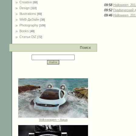
Creative
[68]
09:58
Halloween_201
Design
[110]
09:52
Графический д
Illustrations
[69]
09:46
Halloween_201
WeB-ДиЗайн
[38]
Photography
[109]
Books
[48]
Статьи DiZ
[72]
Поиск
Volkswagen – Aqua