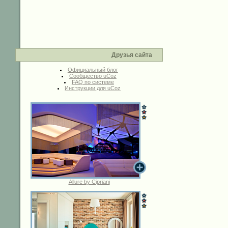
Друзья сайта
Официальный блог
Сообщество uCoz
FAQ по системе
Инструкции для uCoz
Allure by Cipriani