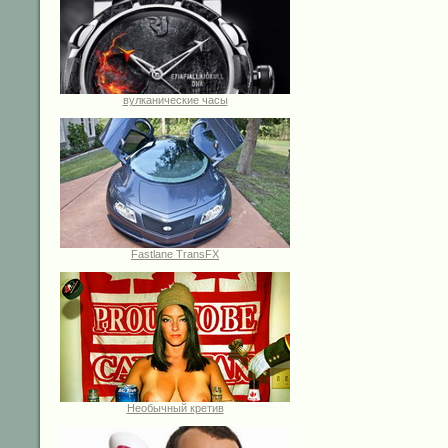
вулканические часы
Fastlane TransFX
Необычный кретив