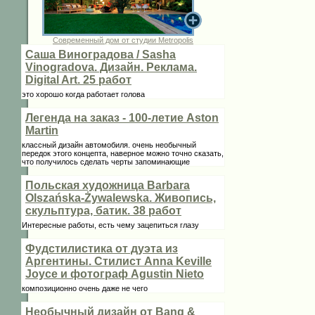
Современный дом от студии Metropolis
Саша Виноградова / Sasha
Vinogradova. Дизайн. Реклама.
Digital Art. 25 работ
это хорошо когда работает голова
Легенда на заказ - 100-летие Aston
Martin
классный дизайн автомобиля. очень необычный
передок этого концепта, наверное можно точно сказать,
что получилось сделать черты запоминающие
Польская художница Barbara
Olszańska-Żywalewska. Живопись,
скульптура, батик. 38 работ
Интересные работы, есть чему зацепиться глазу
Фудстилистика от дуэта из
Аргентины. Стилист Anna Keville
Joycе и фотограф Agustin Nieto
композиционно очень даже не чего
Необычный дизайн от Bang &