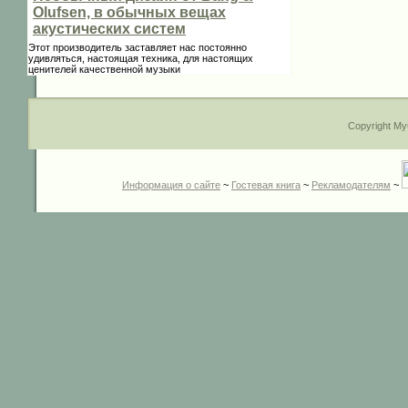
Olufsen, в обычных вещах
акустических систем
Этот производитель заставляет нас постоянно
удивляться, настоящая техника, для настоящих
ценителей качественной музыки
Copyright My
Информация о сайте
~
Гостевая книга
~
Рекламодателям
~