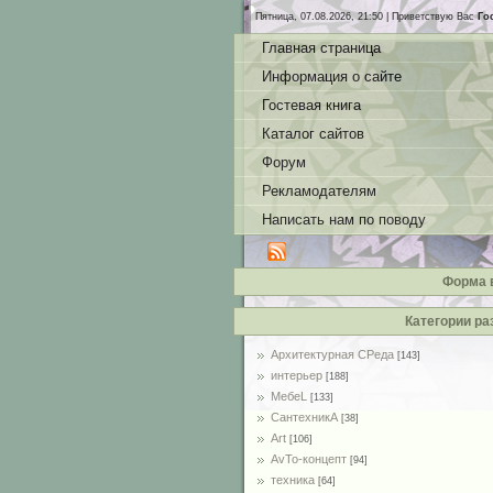
Пятница, 07.08.2026, 21:50 |
Приветствую Вас
Го
Главная страница
Информация о сайте
Гостевая книга
Каталог сайтов
Форум
Рекламодателям
Написать нам по поводу
Форма 
Категории ра
Архитектурная СРеда
[143]
интерьер
[188]
MебеL
[133]
СантехникА
[38]
Art
[106]
AvTo-концепт
[94]
техника
[64]