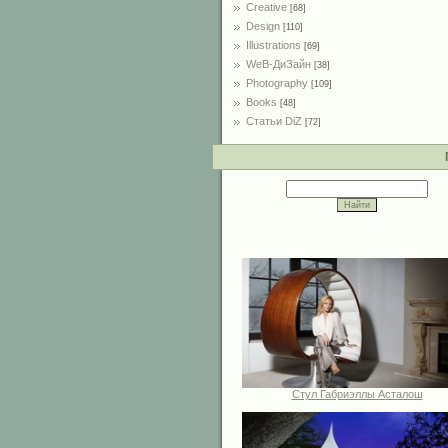
Creative
[68]
Design
[110]
Illustrations
[69]
WeB-ДиЗайн
[38]
Photography
[109]
Books
[48]
Статьи DiZ
[72]
Стул Габриэллы Асталош