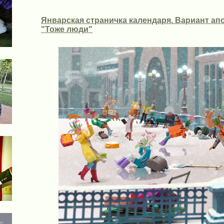
Январская страничка календаря. Вариант ап
"Тоже люди"