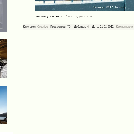
Тема конца света в
...
Читать дальше »
Категория:
Creative
|
Просмотров:
764
|
Добавил:
kir
|
Дата:
21.02.2012
|
Комментарии 