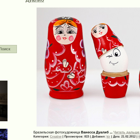
Поиск
Бразильская фотохудожница
Ванесса Дуалиб
...
Читать дальше
Категория:
Creative
|
Просмотров:
815
|
Добавил:
kir
|
Дата:
21.02.2012
|