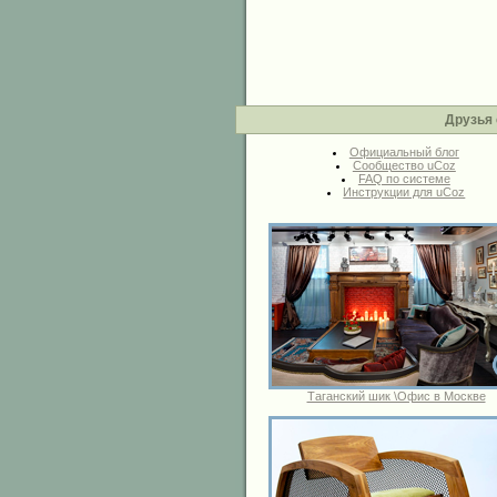
Друзья 
Официальный блог
Сообщество uCoz
FAQ по системе
Инструкции для uCoz
Таганский шик \Офис в Москве