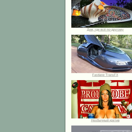
Дом, где всё по-другому
Fastlane TransFX
Необычный кретив