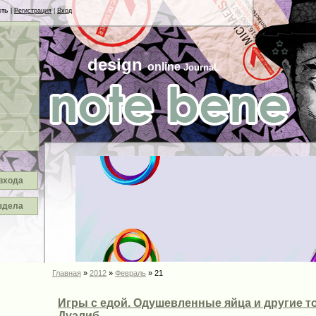
сть
|
Регистрация
|
Вход
design
online
JournaL
входа
здела
Главная
»
2012
»
Февраль
»
21
Игры с едой. Одушевленные яйца и другие 
Дуалиб