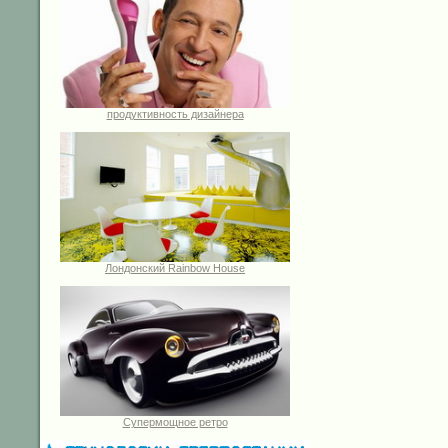
продуктивность дизайнера
Лондонский Rainbow House
Супермощное ретро