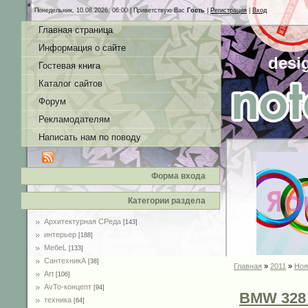
Понедельник, 10.08.2026, 06:00 |
Приветствую Вас
Гость
|
Регистрация
|
Вход
Главная страница
Информация о сайте
desi
Гостевая книга
Каталог сайтов
Форум
Рекламодателям
Написать нам по поводу
Форма входа
Категории раздела
Архитектурная СРеда
[143]
интерьер
[188]
MебеL
[133]
СантехникА
[38]
Главная
»
2011
»
Ноя
Art
[106]
AvTo-концепт
[94]
BMW 328
техника
[64]