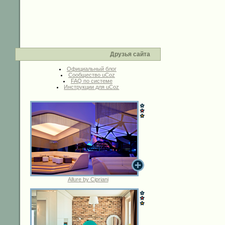
Друзья сайта
Официальный блог
Сообщество uCoz
FAQ по системе
Инструкции для uCoz
Allure by Cipriani