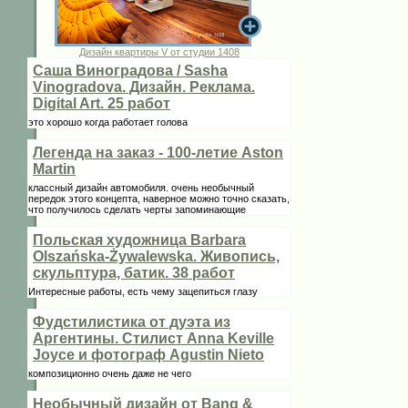
Дизайн квартиры V от студии 1408
Саша Виноградова / Sasha
Vinogradova. Дизайн. Реклама.
Digital Art. 25 работ
это хорошо когда работает голова
Легенда на заказ - 100-летие Aston
Martin
классный дизайн автомобиля. очень необычный
передок этого концепта, наверное можно точно сказать,
что получилось сделать черты запоминающие
Польская художница Barbara
Olszańska-Żywalewska. Живопись,
скульптура, батик. 38 работ
Интересные работы, есть чему зацепиться глазу
Фудстилистика от дуэта из
Аргентины. Стилист Anna Keville
Joycе и фотограф Agustin Nieto
композиционно очень даже не чего
Необычный дизайн от Bang &