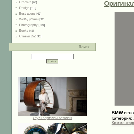
Оригинал
Creative
[68]
Design
[110]
Illustrations
[69]
WeB-ДиЗайн
[38]
Photography
[109]
Books
[48]
Статьи DiZ
[72]
Поиск
BMW
испо
Стул Габриэллы Асталош
Категория:
Комментари