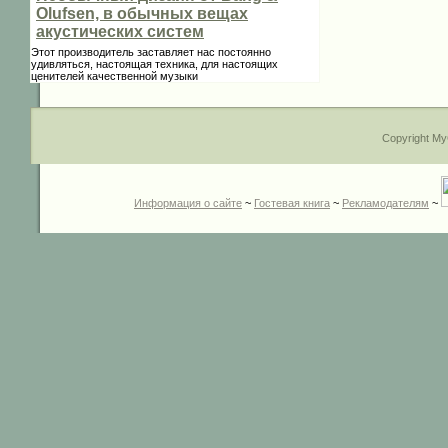
Olufsen, в обычных вещах
акустических систем
Этот производитель заставляет нас постоянно
удивляться, настоящая техника, для настоящих
ценителей качественной музыки
Copyright My
Информация о сайте
~
Гостевая книга
~
Рекламодателям
~