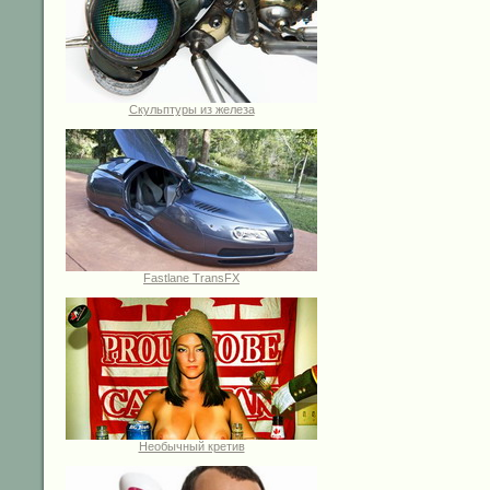
Скульптуры из железа
Fastlane TransFX
Необычный кретив