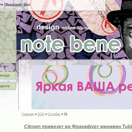
сть
|
Регистрация
|
Вход
design
online
JournaL
входа
здела
Главная
»
2011
»
Октябрь
»
21
Citroen привезет во Франкфурт минивен Tubi