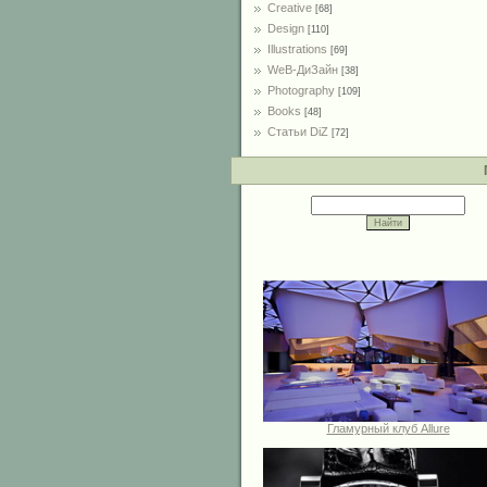
Creative
[68]
Design
[110]
Illustrations
[69]
WeB-ДиЗайн
[38]
Photography
[109]
Books
[48]
Статьи DiZ
[72]
Гламурный клуб Allure