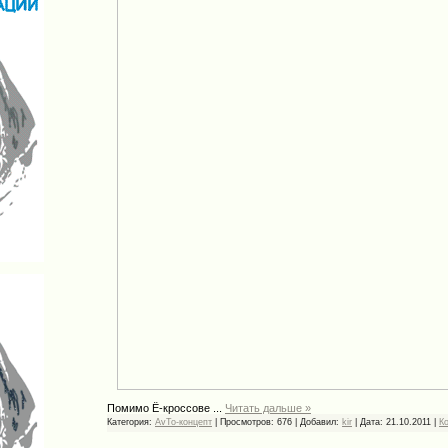
Помимо Ё-кроссове
...
Читать дальше »
Категория:
AvTo-концепт
|
Просмотров:
676
|
Добавил:
kir
|
Дата:
21.10.2011
|
К