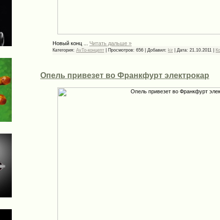
Новый конц
...
Читать дальше »
Категория:
AvTo-концепт
|
Просмотров:
656
|
Добавил:
kir
|
Дата:
21.10.2011
|
К
Опель привезет во Франкфурт электрокар