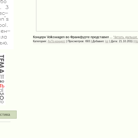
Концерн Volkswagen во Франкфурте представил
...
Читать дальше
Категория:
AvTo-концепт
|
Просмотров:
693
|
Добавил:
kir
|
Дата:
21.10.2011
|
К
стика