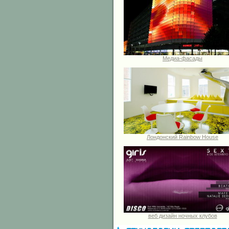
Медиа-фасады
Лондонский Rainbow House
веб дизайн ночных клубов