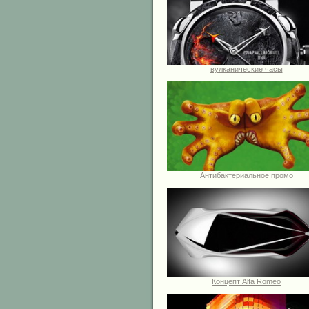
вулканические часы
Антибактериальное промо
Концепт Alfa Romeo