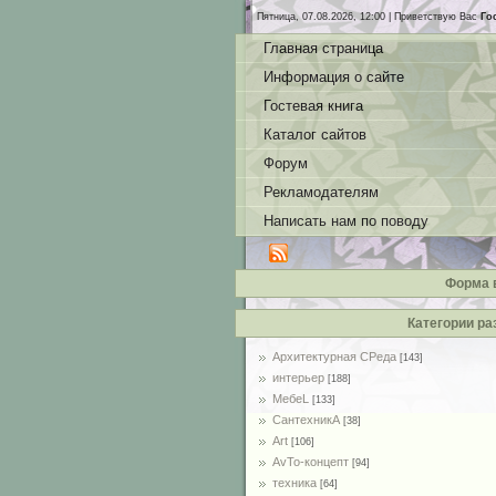
Пятница, 07.08.2026, 12:00 |
Приветствую Вас
Го
Главная страница
Информация о сайте
Гостевая книга
Каталог сайтов
Форум
Рекламодателям
Написать нам по поводу
Форма 
Категории ра
Архитектурная СРеда
[143]
интерьер
[188]
MебеL
[133]
СантехникА
[38]
Art
[106]
AvTo-концепт
[94]
техника
[64]