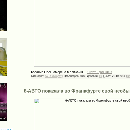
Копания Opel намерена в ближайш
...
Читать дальше »
Категория:
AvTo-концепт
|
Просмотров:
646
|
Добавил:
kir
|
Дата:
21.10.2011
|
К
ё-АВТО показала во Франкфурте свой необ