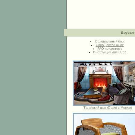
Друзья 
Официальный блог
Сообщество uCoz
FAQ по системе
Инструкции для uCoz
Таганский шик \Офис в Москве