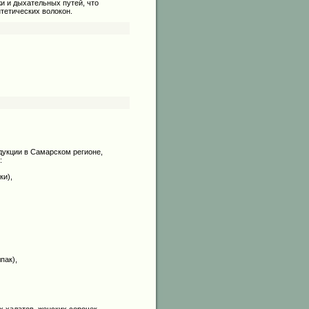
жи и дыхательных путей, что
тетических волокон.
укции в Самарском регионе,
:
ки),
пак),
х халатов, женских сорочек,