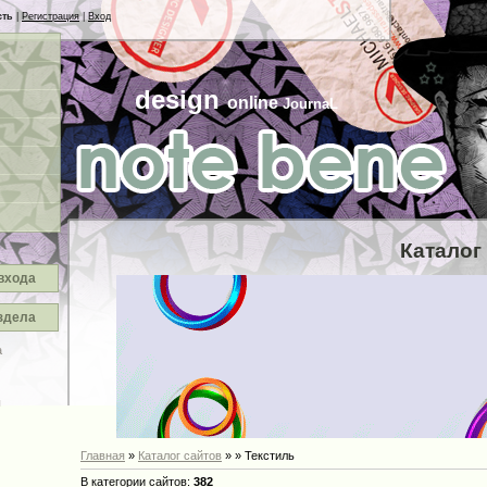
сть
|
Регистрация
|
Вход
design
online
JournaL
Каталог
входа
здела
а
ы
Главная
»
Каталог сайтов
»
» Текстиль
В категории сайтов:
382