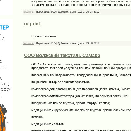
изделий из наших тканей вам не грозят аллергия, заболевания ко
зачастую бывает вызвано ношением вещей из искусственных син
Текстиль
|
Переходов:
655
|
Добавил:
саня
|
Дата:
29.08.2012
ru print
Прочий текстиль
Текстиль
|
Переходов:
235
|
Добавил:
саня
|
Дата:
29.08.2012
ООО Волжский текстиль Самара
ООО «Волжский текстиль», ведущий производитель швейной прод
предлагает Вам свои услуги по пошиву любой швейной продукции
постельных принадлежностей (пододеяльники, простыни, наволоч
покрывал и штор по эскизам заказчика,
комплектов для обслуживающего персонала (юбка, блузка, жилет)
комплектов администратора (жакет, юбка) по эскизам заказчика,
поварских костюмов (куртка, брюки, фартук, колпак)
медицинских хирургических костюмов (куртка, брюки, бахилы, кол
пеленок,
медицинских халатов,
халатов женских с запахом, на пуговицах, на молниях, утепленны