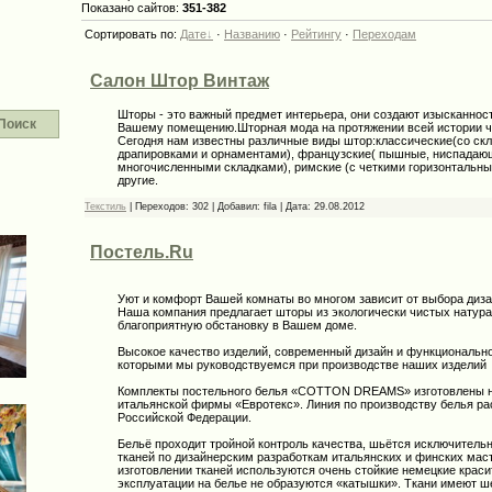
Показано сайтов:
351-382
Сортировать по:
Дате
·
Названию
·
Рейтингу
·
Переходам
Салон Штор Винтаж
Шторы - это важный предмет интерьера, они создают изысканнос
Поиск
Вашему помещению.Шторная мода на протяжении всей истории ч
Сегодня нам известны различные виды штор:классические(со ск
драпировками и орнаментами), французские( пышные, ниспадаю
многочисленными складками), римские (с четкими горизонтальны
другие.
Текстиль
|
Переходов:
302
|
Добавил:
fila
|
Дата:
29.08.2012
Постель.Ru
Уют и комфорт Вашей комнаты во многом зависит от выбора диза
Наша компания предлагает шторы из экологически чистых натура
благоприятную обстановку в Вашем доме.
Высокое качество изделий, современный дизайн и функционально
которыми мы руководствуемся при производстве наших изделий
Комплекты постельного белья «COTTON DREAMS» изготовлены на
итальянской фирмы «Евротекс». Линия по производству белья ра
Российской Федерации.
Бельё проходит тройной контроль качества, шьётся исключительн
тканей по дизайнерским разработкам итальянских и финских мас
изготовлении тканей используются очень стойкие немецкие крас
эксплуатации на белье не образуются «катышки». Ткани имеют ш