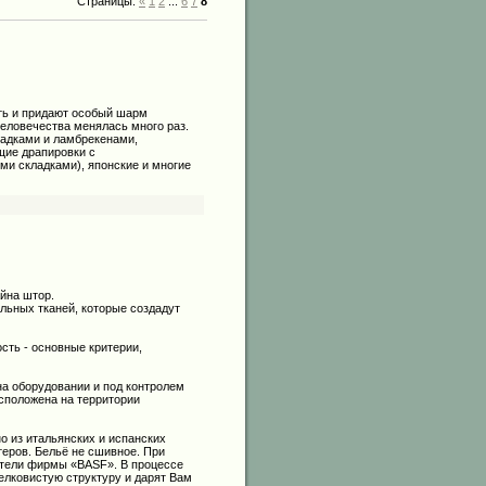
Страницы:
«
1
2
...
6
7
8
ть и придают особый шарм
еловечества менялась много раз.
ладками и ламбрекенами,
щие драпировки с
ми складками), японские и многие
йна штор.
льных тканей, которые создадут
сть - основные критерии,
 оборудовании и под контролем
сположена на территории
о из итальянских и испанских
теров. Бельё не сшивное. При
ители фирмы «BASF». В процессе
елковистую структуру и дарят Вам