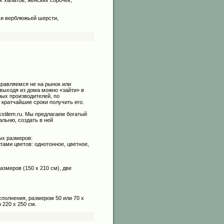
 и верблюжьей шерсти,
правляемся не на рынок или
 выходя из дома можно «зайти» в
ых производителей, по
кратчайшие сроки получить его.
stilem.ru. Мы предлагаем богатый
альню, создать в ней
ых размеров:
тами цветов: однотонное, цветное,
змеров (150 х 210 см), две
полнения, размером 50 или 70 х
 220 х 250 см.