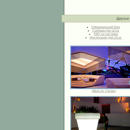
Друзья 
Официальный блог
Сообщество uCoz
FAQ по системе
Инструкции для uCoz
Allure by Cipriani