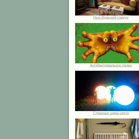
Нью-Йоркский гламур
Антибактериальное промо
Странные шары света