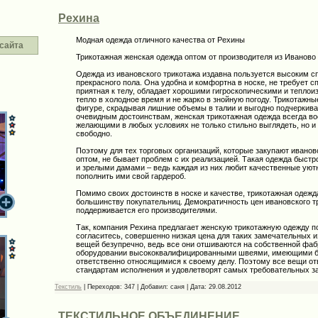
Рехина
Модная одежда отличного качества от Рехины
сайта
Трикотажная женская одежда оптом от производителя из Иваново
Одежда из ивановского трикотажа издавна пользуется высоким с
прекрасного пола. Она удобна и комфортна в носке, не требует с
приятная к телу, обладает хорошими гигроскопическими и тепло
тепло в холодное время и не жарко в знойную погоду. Трикотажн
фигуре, скрадывая лишние объемы в талии и выгодно подчеркива
очевидным достоинствам, женская трикотажная одежда всегда в
желающими в любых условиях не только стильно выглядеть, но и
свободно.
Поэтому для тех торговых организаций, которые закупают иванов
оптом, не бывает проблем с их реализацией. Такая одежда быс
и зрелыми дамами – ведь каждая из них любит качественные уют
пополнить ими свой гардероб.
Помимо своих достоинств в носке и качестве, трикотажная одежд
большинству покупательниц. Демократичность цен ивановского т
поддерживается его производителями.
Так, компания Рехина предлагает женскую трикотажную одежду по 
согласитесь, совершенно низкая цена для таких замечательных и
вещей безупречно, ведь все они отшиваются на собственной фаб
оборудовании высококвалифицированными швеями, имеющими б
ответственно относящимися к своему делу. Поэтому все вещи 
стандартам исполнения и удовлетворят самых требовательных за
Текстиль
|
Переходов:
347
|
Добавил:
саня
|
Дата:
29.08.2012
ТЕКСТИЛЬНОЕ ОБЪЕДИНЕНИЕ