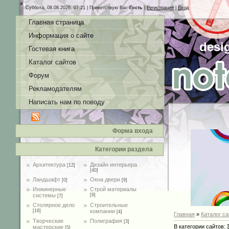
Суббота, 08.08.2026, 07:21 |
Приветствую Вас
Гость
|
Регистрация
|
Вход
Главная страница
Информация о сайте
desi
Гостевая книга
Каталог сайтов
Форум
Рекламодателям
Написать нам по поводу
Форма входа
Категории раздела
Архитектура
Дизайн интерьера
[12]
[40]
Ландшафт
Окна двери
[0]
[9]
Инжинерные
Строй материалы
системы
[9]
[7]
Столярное дело
Строительные
[16]
компании
[4]
Главная
»
Каталог са
Творческие
Полиграфия
[3]
В категории сайтов:
мастерские
[5]