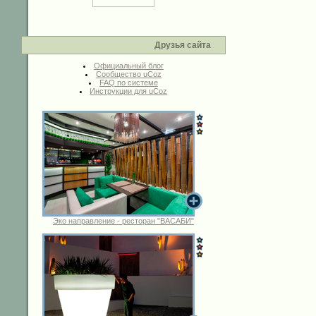
Друзья сайта
Официальный блог
Сообщество uCoz
FAQ по системе
Инструкции для uCoz
Эко направление - ресторан "ВАСАБИ"