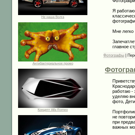
Фотографие
Я работаю
классичес
Не наша Волга
фотографи
Мне легко
Запечатле
главное с
Фотографы
|
Пер
Антибактериальное промо
Фотогра
Приветств
Краснодар
работаю - 
уделяю вн
фото, Дети
Концепт Alfa Romeo
Портфолио
не повтор
при предва
важных мо