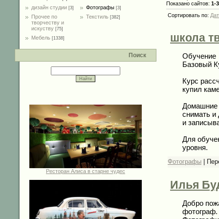
Показано сайтов:
1-3
дизайн студии
Фотографы
[3]
[3]
Сортировать по:
Дат
Прочее по
Текстиль
[382]
творчеству и
искуству
[75]
школа т
Мебель
[1338]
Обучение
Поиск
Базовый К
Курс расс
купил каме
Домашние з
снимать и
и записыва
Для обуче
уровня.
Фотографы
|
Пер
Ресторан Алиса в старне чудес
Илья Бу
Добро пож
фотограф.