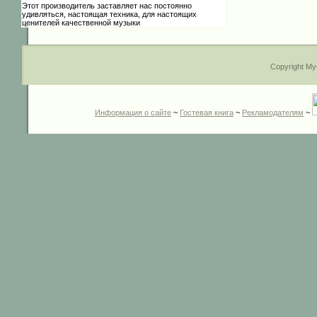
Этот производитель заставляет нас постоянно
удивляться, настоящая техника, для настоящих
ценителей качественной музыки
Copyright My
Информация о сайте
~
Гостевая книга
~
Рекламодателям
~