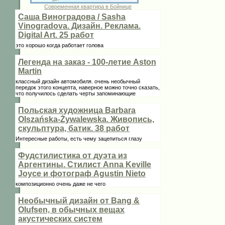
Современная квартира в Бойнице
Саша Виноградова / Sasha
Vinogradova. Дизайн. Реклама.
Digital Art. 25 работ
это хорошо когда работает голова
Легенда на заказ - 100-летие Aston
Martin
классный дизайн автомобиля. очень необычный
передок этого концепта, наверное можно точно сказать,
что получилось сделать черты запоминающие
Польская художница Barbara
Olszańska-Żywalewska. Живопись,
скульптура, батик. 38 работ
Интересные работы, есть чему зацепиться глазу
Фудстилистика от дуэта из
Аргентины. Стилист Anna Keville
Joycе и фотограф Agustin Nieto
композиционно очень даже не чего
Необычный дизайн от Bang &
Olufsen, в обычных вещах
акустических систем