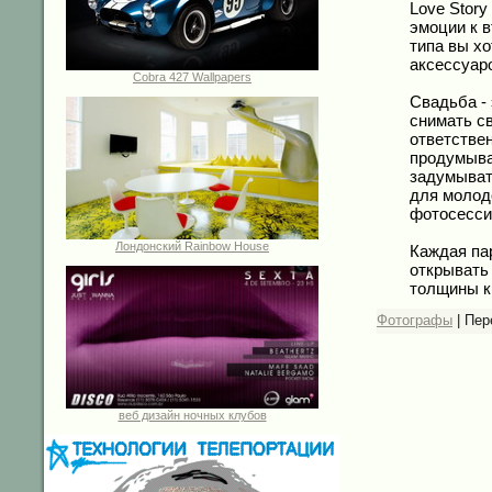
Love Story
эмоции к в
типа вы х
аксессуар
Cobra 427 Wallpapers
Свадьба -
снимать св
ответстве
продумыва
задумыват
для молод
фотосессию
Лондонский Rainbow House
Каждая пар
открывать 
толщины кн
Фотографы
|
Пер
веб дизайн ночных клубов